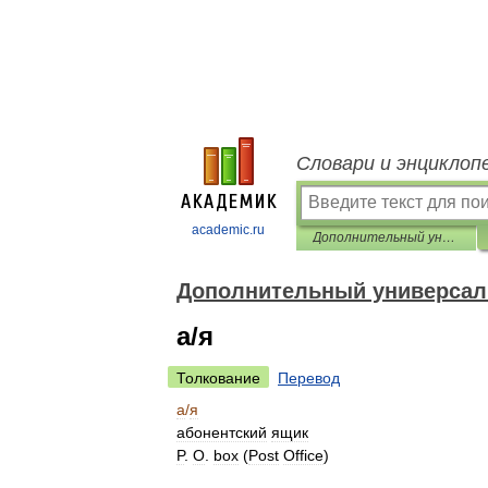
Словари и энциклоп
academic.ru
Дополнительный универсальный русско-английский словарь
Дополнительный универсал
а/я
Толкование
Перевод
а
/
я
абонентский
ящик
P
.
O
.
box
(
Post
Office
)