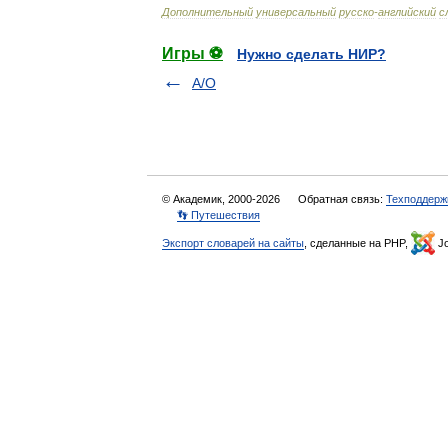
Дополнительный
универсальный
русско
-
английский
с
Игры ⚽
Нужно сделать НИР?
А/О
© Академик, 2000-2026
Обратная связь:
Техподдерж
👣 Путешествия
Экспорт словарей на сайты
, сделанные на PHP,
Jo