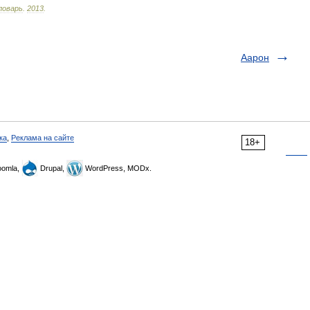
ловарь
.
2013
.
Аарон
ка
,
Реклама на сайте
18+
omla,
Drupal,
WordPress, MODx.